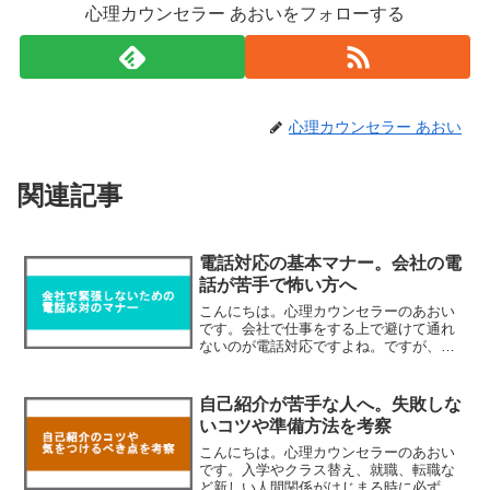
心理カウンセラー あおいをフォローする
心理カウンセラー あおい
関連記事
電話対応の基本マナー。会社の電
話が苦手で怖い方へ
こんにちは。心理カウンセラーのあおい
です。会社で仕事をする上で避けて通れ
ないのが電話対応ですよね。ですが、社
会人経験の浅い方の中には、「電話対応
が苦手」という方が少なくないようで
す。電話はメールと違って相手とのリア
自己紹介が苦手な人へ。失敗しな
ルタイムのやり取りなので、...
いコツや準備方法を考察
こんにちは。心理カウンセラーのあおい
です。入学やクラス替え、就職、転職な
ど新しい人間関係がはじまる時に必ずつ