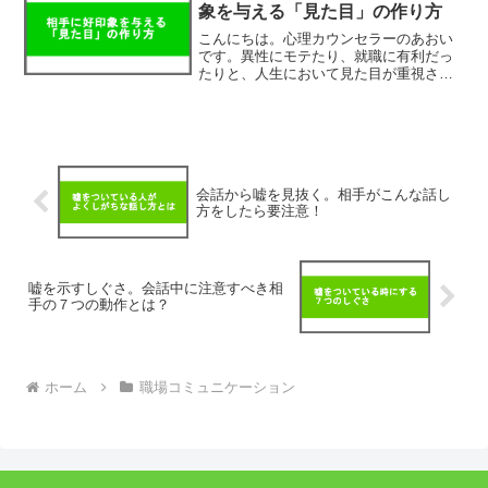
て好印象を感じる人ってい...
象を与える「見た目」の作り方
こんにちは。心理カウンセラーのあおい
です。異性にモテたり、就職に有利だっ
たりと、人生において見た目が重視され
る場面は結構あったりしますよね。で
は、普段の会話において見た目はどのく
らい大事なのでしょうか？このページで
は、会話における見た目の重...
会話から嘘を見抜く。相手がこんな話し
方をしたら要注意！
嘘を示すしぐさ。会話中に注意すべき相
手の７つの動作とは？
ホーム
職場コミュニケーション