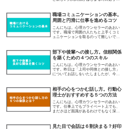
いて回ってくるのが「自己紹介」ですよ
ね。ですが、これまでの人生の中で何度
も経験してきているはずなのに「自己紹
職場コミュニケーションの基本。
介が得意！」という方はあ...
周囲と円滑に仕事を進めるコツ
こんにちは。心理カウンセラーのあおい
です。職場で周囲の人たちと上手くコミ
ュニケーションを取るのって難しいです
よね？友達付き合いなどプライベートで
のコミュニケーションは上手くできるの
だけれども、職場の上司や同僚、部下と
部下や後輩への接し方。信頼関係
のコミュニケーションが苦...
を築くための４つのスキル
こんにちは。心理カウンセラーのあおい
です。昨日は「上司や同僚との接し方」
についてお話しをいたしましたが、今日
はそれに続いて、「部下や後輩への接し
方」についてお話ししようと思います。
新卒で入社して数年経つと後輩社員の教
相手の心をつかむ話し方。行動心
育係を任されたり、20代...
理士がおすすめする５つの方法
こんにちは。心理カウンセラーのあおい
です。仕事上でもプライベート上でも、
まださほど面識があるわけでもなく深い
話をしたこともないのに「この人は良い
人だな」「信頼できそうな人だな」「も
っと話をしたいな」などと会話をしてい
見た目で会話は６割決まる？好印