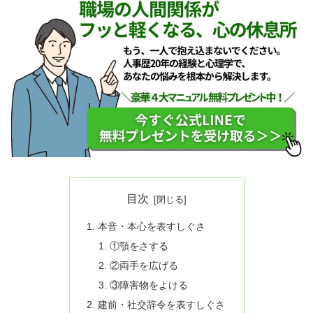
目次
本音・本心を表すしぐさ
①顎をさする
②両手を広げる
③障害物をよける
建前・社交辞令を表すしぐさ