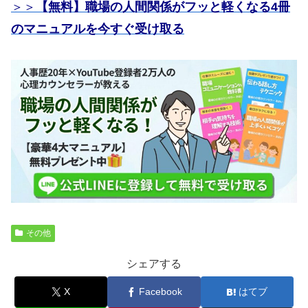
＞＞
【無料】職場の人間関係がフッと軽くなる4冊
のマニュアルを今すぐ受け取る
その他
シェアする
X
Facebook
はてブ