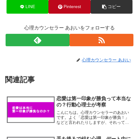
LINE
Pinterest
コピー
心理カウンセラー あおいをフォローする
心理カウンセラー あおい
関連記事
恋愛は第一印象が勝負って本当な
の？行動心理士が考察
こんにちは。心理カウンセラーのあおい
です。よく「恋愛は第一印象が勝負！」
などと言われたりしますが、それって本
当なのでしょうか？たしかに、私たちが
他人と人間関係や恋愛関係を築いていく
上で相手に最初に与える印象はとても重
手を後ろで組む心理。デート中に