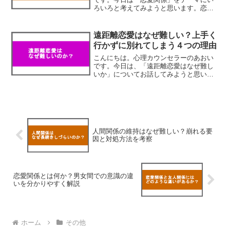
ろいろと考えてみようと思います。恋愛
関係は人間関係の中でも相手に対して強
い好意を抱くことによって育まれるもの
ですから、特に若い世代の方々にとって
遠距離恋愛はなぜ難しい？上手く
は非常に関心度の高い人間...
行かずに別れてしまう４つの理由
こんにちは。心理カウンセラーのあおい
です。今日は、「遠距離恋愛はなぜ難し
いか」についてお話してみようと思いま
す。一般に「遠距離恋愛は長続きしな
い」とよく言われたりしますよね。もち
ろん世の中を見渡せば長続きして上手く
行っているカップルもたくさ...
人間関係の維持はなぜ難しい？崩れる要
因と対処方法を考察
恋愛関係とは何か？男女間での意識の違
いを分かりやすく解説
ホーム
その他