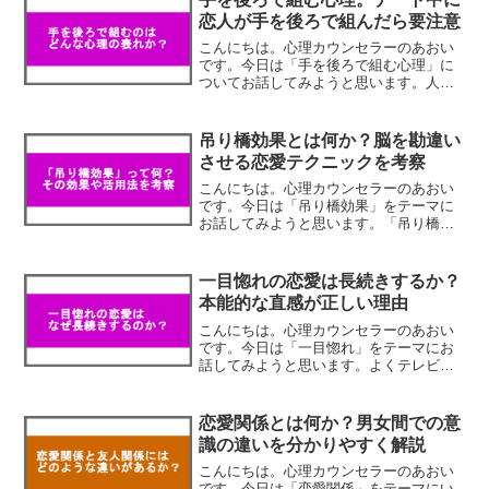
要で、その後に親密な関係...
恋人が手を後ろで組んだら要注意
こんにちは。心理カウンセラーのあおい
です。今日は「手を後ろで組む心理」に
ついてお話してみようと思います。人と
話をしている時に手を体の前で組んで話
をする人がいる一方、後ろで組む人がい
たりしますよね。一般に、手を体の後ろ
吊り橋効果とは何か？脳を勘違い
で組んで話をするのは相手...
させる恋愛テクニックを考察
こんにちは。心理カウンセラーのあおい
です。今日は「吊り橋効果」をテーマに
お話してみようと思います。「吊り橋効
果」は恋愛の心理学でとても有名な理論
なので、話を聞いたことがあるという方
は多いと思いますが、具体的にどのよう
一目惚れの恋愛は長続きするか？
な実験によって導き出され...
本能的な直感が正しい理由
こんにちは。心理カウンセラーのあおい
です。今日は「一目惚れ」をテーマにお
話してみようと思います。よくテレビの
インタービューなどで、結婚しているカ
ップルが相手と出会った時のことを聞か
れて、「一目見た時にこの人だと思っ
恋愛関係とは何か？男女間での意
た」「会った瞬間、ビビッと...
識の違いを分かりやすく解説
こんにちは。心理カウンセラーのあおい
です。今日は「恋愛関係」をテーマにい